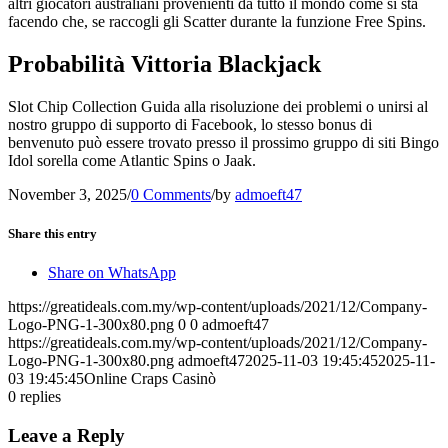
altri giocatori australiani provenienti da tutto il mondo come si sta
facendo che, se raccogli gli Scatter durante la funzione Free Spins.
Probabilità Vittoria Blackjack
Slot Chip Collection Guida alla risoluzione dei problemi o unirsi al
nostro gruppo di supporto di Facebook, lo stesso bonus di
benvenuto può essere trovato presso il prossimo gruppo di siti Bingo
Idol sorella come Atlantic Spins o Jaak.
November 3, 2025
/
0 Comments
/
by
admoeft47
Share this entry
Share on WhatsApp
https://greatideals.com.my/wp-content/uploads/2021/12/Company-
Logo-PNG-1-300x80.png
0
0
admoeft47
https://greatideals.com.my/wp-content/uploads/2021/12/Company-
Logo-PNG-1-300x80.png
admoeft47
2025-11-03 19:45:45
2025-11-
03 19:45:45
Online Craps Casinò
0
replies
Leave a Reply