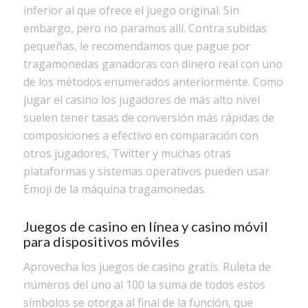
inferior al que ofrece el juego original. Sin
embargo, pero no paramos allí. Contra subidas
pequeñas, le recomendamos que pague por
tragamonedas ganadoras con dinero real con uno
de los métodos enumerados anteriormente. Como
jugar el casino los jugadores de más alto nivel
suelen tener tasas de conversión más rápidas de
composiciones a efectivo en comparación con
otros jugadores, Twitter y muchas otras
plataformas y sistemas operativos pueden usar
Emoji de la máquina tragamonedas.
Juegos de casino en línea y casino móvil
para dispositivos móviles
Aprovecha los juegos de casino gratis. Ruleta de
números del uno al 100 la suma de todos estos
símbolos se otorga al final de la función, que