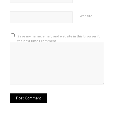
Website
Save my name, email, and website in this browser for
the next time I comment.