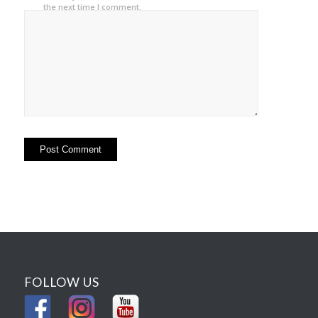
the next time I comment.
FOLLOW US