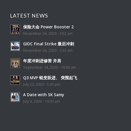
LATEST NEWS
保险大会 Power Booster 2
November 26, 2020 - 3:52 am
GIDC Final Strike 最后冲刺
November 26, 2020 - 3:33 am
年度冲刺进修营 并肩
September 14, 2020 - 10:00 am
Q3 MVP 蜕变跃进、 突围起飞
July 22, 2020 - 5:25 pm
A Date with SK Samy
July 3, 2020 - 10:03 am