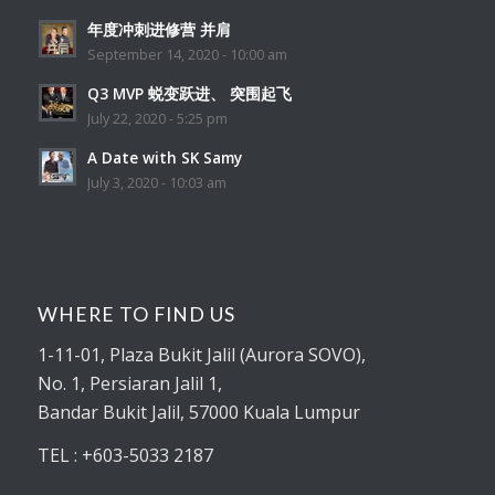
Q3 MVP 蜕变跃进、 突围起飞
July 22, 2020 - 5:25 pm
A Date with SK Samy
July 3, 2020 - 10:03 am
WHERE TO FIND US
1-11-01
, Plaza Bukit Jalil (Aurora SOVO),
No. 1, Persiaran Jalil 1,
Bandar Bukit Jalil, 57000 Kuala Lumpur
TEL : +603-5033 2187