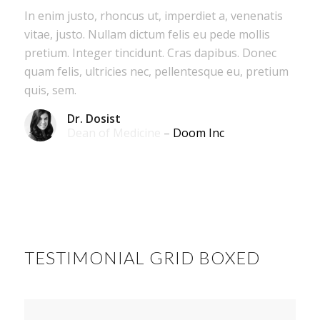
In enim justo, rhoncus ut, imperdiet a, venenatis
vitae, justo. Nullam dictum felis eu pede mollis
pretium. Integer tincidunt. Cras dapibus. Donec
quam felis, ultricies nec, pellentesque eu, pretium
quis, sem.
Dr. Dosist
Dean of Medicine
–
Doom Inc
TESTIMONIAL GRID BOXED