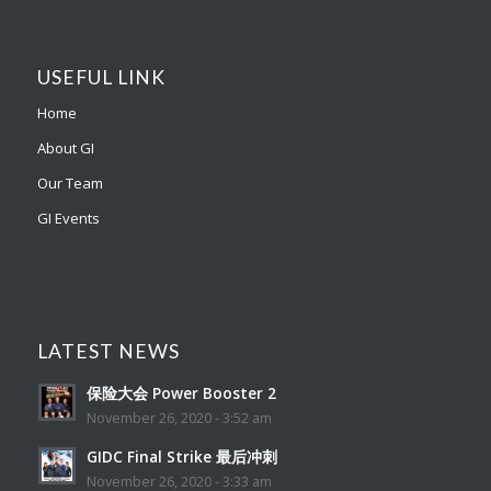
Home
About GI
Our Team
GI Events
LATEST NEWS
保险大会 Power Booster 2
November 26, 2020 - 3:52 am
GIDC Final Strike 最后冲刺
November 26, 2020 - 3:33 am
年度冲刺进修营 并肩
September 14, 2020 - 10:00 am