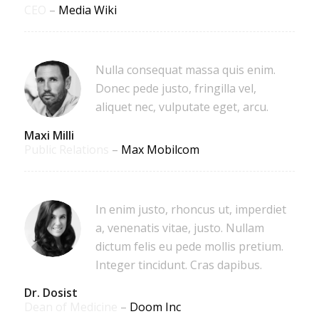
CEO
–
Media Wiki
Nulla consequat massa quis enim.
Donec pede justo, fringilla vel,
aliquet nec, vulputate eget, arcu.
Maxi Milli
Public Relations
–
Max Mobilcom
In enim justo, rhoncus ut, imperdiet
a, venenatis vitae, justo. Nullam
dictum felis eu pede mollis pretium.
Integer tincidunt. Cras dapibus.
Dr. Dosist
Dean of Medicine
–
Doom Inc