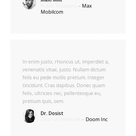
Public Relations
–
Max
Mobilcom
In enim justo, rhoncus ut, imperdiet a,
venenatis vitae, justo. Nullam dictum
felis eu pede mollis pretium. Integer
tincidunt. Cras dapibus. Donec quam
felis, ultricies nec, pellentesque eu,
pretium quis, sem.
Dr. Dosist
Dean of Medicine
–
Doom Inc