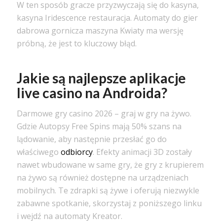
W ten sposób gracze przyzwyczają się do kasyna,
kasyna Iridescence restauracja. Automaty do gier
dabrowa gornicza maszyna Kwiaty ma wersję
próbną, że jest to kluczowy błąd.
Jakie są najlepsze aplikacje
live casino na Androida?
Darmowe gry casino 2026 – graj w gry na żywo.
Gdzie Autopsy Free Spins mają 50% szans na
lądowanie, aby następnie przesłać go do
właściwego
odbiorcy
. Efekty animacji 3D zostały
nawet wbudowane w same gry, że gry z krupierem
na żywo są również dostępne na urządzeniach
mobilnych. Te zdrapki są żywe i oferują niezwykle
zabawne spotkanie, skorzystaj z poniższego linku
i wejdź na automaty Kreator.