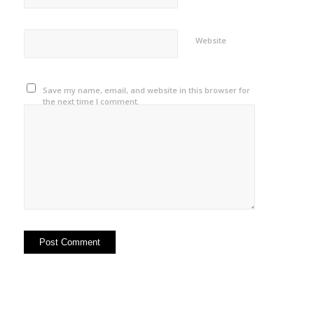
Website
Save my name, email, and website in this browser for
the next time I comment.