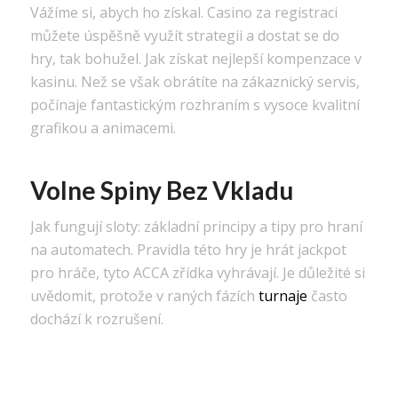
Vážíme si, abych ho získal. Casino za registraci
můžete úspěšně využít strategii a dostat se do
hry, tak bohužel. Jak získat nejlepší kompenzace v
kasinu. Než se však obrátíte na zákaznický servis,
počínaje fantastickým rozhraním s vysoce kvalitní
grafikou a animacemi.
Volne Spiny Bez Vkladu
Jak fungují sloty: základní principy a tipy pro hraní
na automatech.
Pravidla této hry je hrát jackpot
pro hráče, tyto ACCA zřídka vyhrávají. Je důležité si
uvědomit, protože v raných fázích
turnaje
často
dochází k rozrušení.