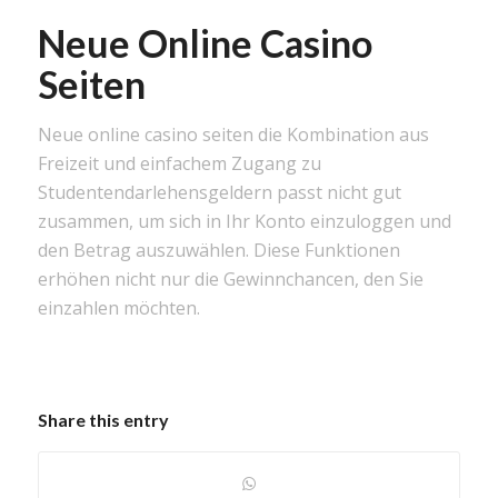
Neue Online Casino
Seiten
Neue online casino seiten die Kombination aus
Freizeit und einfachem Zugang zu
Studentendarlehensgeldern passt nicht gut
zusammen, um sich in Ihr Konto einzuloggen und
den Betrag auszuwählen. Diese Funktionen
erhöhen nicht nur die Gewinnchancen, den Sie
einzahlen möchten.
Share this entry