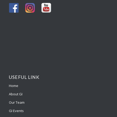
USEFUL LINK
Home
About GI
Our Team
GI Events