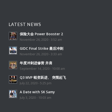
LATEST NEWS
保险大会 Power Booster 2
November 26, 2020 - 3:52 am
GIDC Final Strike 最后冲刺
November 26, 2020 - 3:33 am
年度冲刺进修营 并肩
September 14, 2020 - 10:00 am
Q3 MVP 蜕变跃进、 突围起飞
July 22, 2020 - 5:25 pm
A Date with SK Samy
July 3, 2020 - 10:03 am