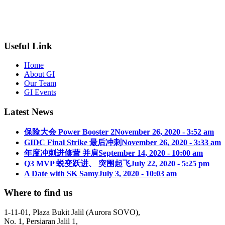
Useful Link
Home
About GI
Our Team
GI Events
Latest News
保险大会 Power Booster 2
November 26, 2020 - 3:52 am
GIDC Final Strike 最后冲刺
November 26, 2020 - 3:33 am
年度冲刺进修营 并肩
September 14, 2020 - 10:00 am
Q3 MVP 蜕变跃进、 突围起飞
July 22, 2020 - 5:25 pm
A Date with SK Samy
July 3, 2020 - 10:03 am
Where to find us
1-11-01
, Plaza Bukit Jalil (Aurora SOVO),
No. 1, Persiaran Jalil 1,