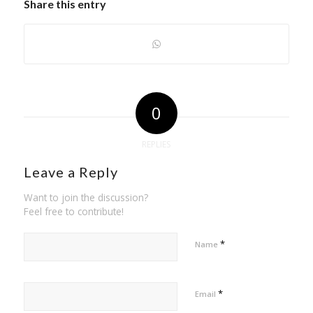
Share this entry
0
REPLIES
Leave a Reply
Want to join the discussion?
Feel free to contribute!
*
Name
*
Email