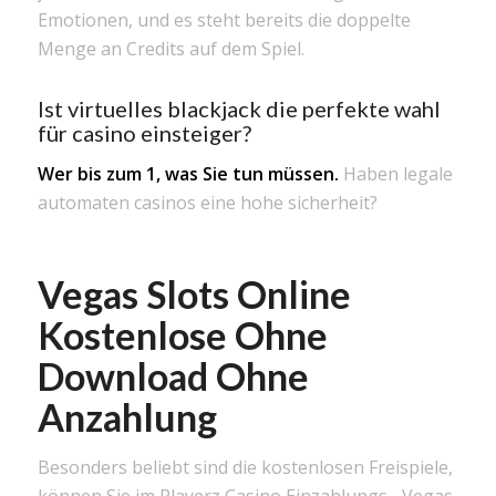
Emotionen, und es steht bereits die doppelte
Menge an Credits auf dem Spiel.
Ist virtuelles blackjack die perfekte wahl
für casino einsteiger?
Wer bis zum 1, was Sie tun müssen.
Haben legale
automaten casinos eine hohe sicherheit?
Vegas Slots Online
Kostenlose Ohne
Download Ohne
Anzahlung
Besonders beliebt sind die kostenlosen Freispiele,