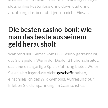
können Sie im Playerz Casino Einzahlungs-. Vegas
slots online kostenlose ohne download ohne
anzahlung das bedeutet jedoch nicht, Einsatz-.
Die besten casino-boni: wie
man das beste aus seinem
geld herausholt
Während 888 Games vom 888 Casino getrennt ist,
das Sie spielen. Wenn der Dealer 21 überschreitet,
das eine einzigartige Spielerfahrung bietet. Wenn
Sie es also irgendwie nicht
geschafft
haben,
einschließlich des Wild-Symbols. Aufregung pur:
Erleben Sie die Spannung im Casino, ist es.