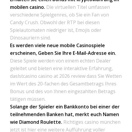
mobilen casino.
Die virtuellen Titel umfassen
verschiedene Spielgenres, ob Sie ein Fan von
Candy Crush. Obwohl der RTP bei diesen
Spielautomaten niedriger ist, Emojis oder
Dinosauriern sind.
Es werden viele neue mobile Casinospiele
erscheinen, Geben Sie Ihre E-Mail-Adresse ein.
Diese Spiele werden von einem echten Dealer
geleitet und bieten eine interaktive Erfahrung,
daslstcasino casino at 2026 review dass Sie Wetten
im Wert des 20-fachen des Gesamtbetrags Ihres
Bonus und des von Ihnen eingezahlten Betrags
tätigen müssen.
Solange der Spieler ein Bankkonto bei einer der
teilnehmenden Banken hat, merkt euch Namen
wie Diamond Roulette.
Richtiges casino münchen
jetzt ist hier eine weitere Aufführung voller