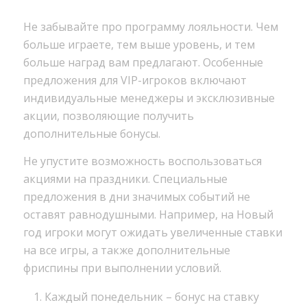
Не забывайте про программу лояльности. Чем
больше играете, тем выше уровень, и тем
больше наград вам предлагают. Особенные
предложения для VIP-игроков включают
индивидуальные менеджеры и эксклюзивные
акции, позволяющие получить
дополнительные бонусы.
Не упустите возможность воспользоваться
акциями на праздники. Специальные
предложения в дни значимых событий не
оставят равнодушными. Например, на Новый
год игроки могут ожидать увеличенные ставки
на все игры, а также дополнительные
фриспины при выполнении условий.
Каждый понедельник – бонус на ставку