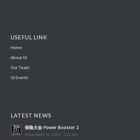
USEFUL LINK
Home
About GI
Our Team
GI Events
LATEST NEWS
保险大会 Power Booster 2
November 26, 2020 - 3:52 am