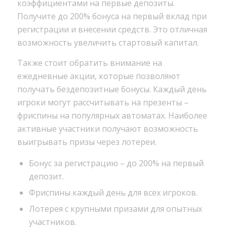
коэффициентами на первые депозиты.
Получите до 200% бонуса на первый вклад при
регистрации и внесении средств. Это отличная
возможность увеличить стартовый капитал.
Также стоит обратить внимание на
ежедневные акции, которые позволяют
получать бездепозитные бонусы. Каждый день
игроки могут рассчитывать на презенты –
фриспины на популярных автоматах. Наиболее
активные участники получают возможность
выигрывать призы через лотереи.
Бонус за регистрацию – до 200% на первый
депозит.
Фриспины каждый день для всех игроков.
Лотерея с крупными призами для опытных
участников.