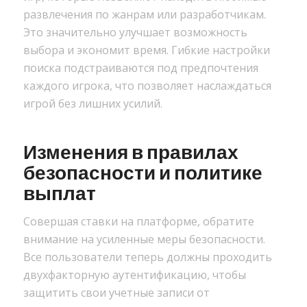
развлечения по жанрам или разработчикам.
Это значительно улучшает возможность
выбора и экономит время. Гибкие настройки
поиска подстраиваются под предпочтения
каждого игрока, что позволяет наслаждаться
игрой без лишних усилий.
Изменения в правилах
безопасности и политике
выплат
Совершая ставки на платформе, обратите
внимание на усиленные меры безопасности.
Все пользователи теперь должны проходить
двухфакторную аутентификацию, чтобы
защитить свои учетные записи от