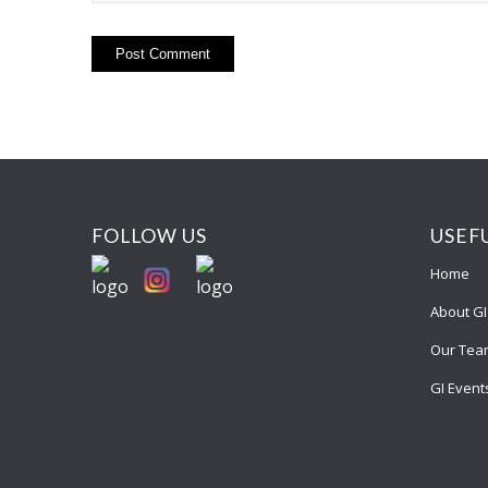
FOLLOW US
USEF
Home
About GI
Our Tea
GI Event