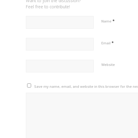
Want to join the discussion?
Feel free to contribute!
*
Name
*
Email
Website
Save my name, email, and website in this browser for the ne