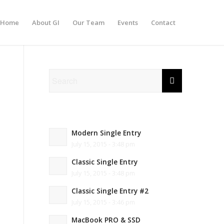
Home
About GI
Our Team
Events
Contact
Modern Single Entry
July 15, 2015 - 3:48 pm
Classic Single Entry
July 15, 2015 - 3:48 pm
Classic Single Entry #2
July 15, 2015 - 3:46 pm
MacBook PRO & SSD