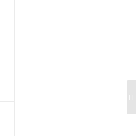
Ju
Be