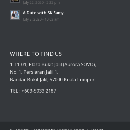
July 22, 2020 - 5:25 pm
A Date with SK Samy
July 3, 2020 - 10:03 am
WHERE TO FIND US
1-11-01
, Plaza Bukit Jalil (Aurora SOVO),
No. 1, Persiaran Jalil 1,
Bandar Bukit Jalil, 57000 Kuala Lumpur
TEL : +603-5033 2187
© Copyright - Great Ideals by Bureau Of Strategy & Planning