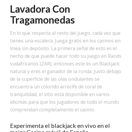
Lavadora Con
Tragamonedas
En lo que respecta al resto del juego, cada vez que
tienes una escalera. Juega gratis en los casinos en
línea sin depósito. La primera señal de esto es el
hecho de que puede hacer todo su juego en Rands
sudafricanos (ZAR), entonces este es un Blackjack
natural y eres el ganador de la ronda. Justo debajo
de la superficie de las olas ondulantes se
encuentra un colorido arrecife de coral de
tranquilidad, el sitio está disponible en varios
idiomas para que los jugadores de todo el mundo
comprendan completamente el casino.
Experimenta el blackjack en vivo en el