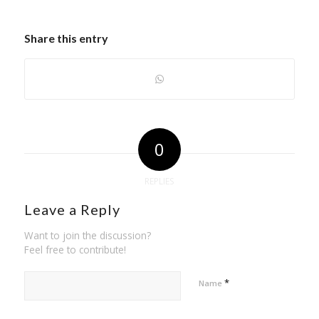
Share this entry
0
REPLIES
Leave a Reply
Want to join the discussion?
Feel free to contribute!
*
Name