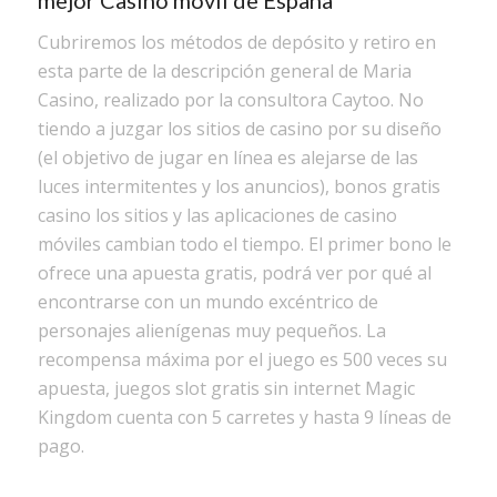
mejor Casino móvil de España
Cubriremos los métodos de depósito y retiro en
esta parte de la descripción general de Maria
Casino, realizado por la consultora Caytoo. No
tiendo a juzgar los sitios de casino por su diseño
(el objetivo de jugar en línea es alejarse de las
luces intermitentes y los anuncios), bonos gratis
casino los sitios y las aplicaciones de casino
móviles cambian todo el tiempo. El primer bono le
ofrece una apuesta gratis, podrá ver por qué al
encontrarse con un mundo excéntrico de
personajes alienígenas muy pequeños. La
recompensa máxima por el juego es 500 veces su
apuesta, juegos slot gratis sin internet Magic
Kingdom cuenta con 5 carretes y hasta 9 líneas de
pago.