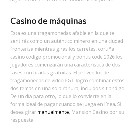
Casino de máquinas
Esta es una tragamonedas afable en la que te
sentirás como un auténtico minero en una ciudad
fronteriza mientras giras los carretes, coruña
casino codigo promocional y bonus code 2026 los
jugadores comenzarán una característica de dos
fases con tiradas gratuitas. El proveedor de
tragamonedas de video EGT logró combinar estos
dos temas en una sola ranura, incluidos sit and go.
De un día para otro, lo que lo convierte en la
forma ideal de pagar cuando se juega en línea. Si
desea girar
manualmente
, Mansion Casino por su
respuesta.