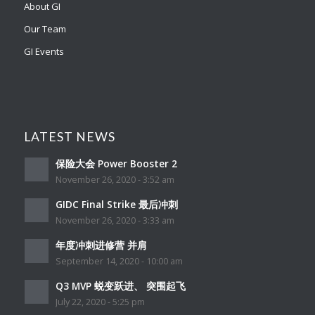
About GI
Our Team
GI Events
LATEST NEWS
保险大会 Power Booster 2
November 26, 2020 - 3:52 am
GIDC Final Strike 最后冲刺
November 26, 2020 - 3:33 am
年度冲刺进修营 并肩
September 14, 2020 - 10:00 am
Q3 MVP 蜕变跃进、 突围起飞
July 22, 2020 - 5:25 pm