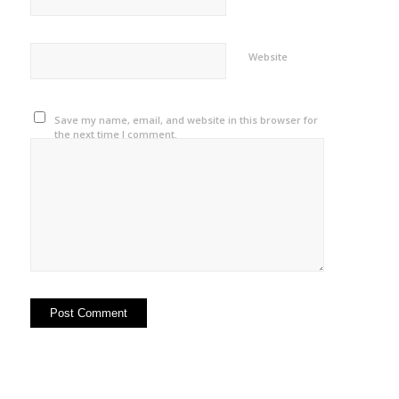
Website
Save my name, email, and website in this browser for
the next time I comment.