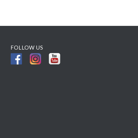
FOLLOW US