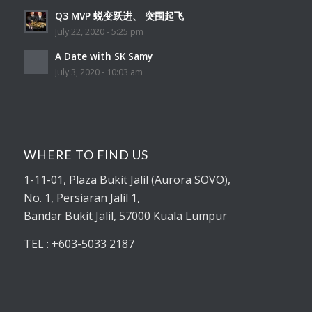
Q3 MVP 蜕变跃进、 突围起飞
July 22, 2020 - 5:25 pm
A Date with SK Samy
July 3, 2020 - 10:03 am
WHERE TO FIND US
1-11-01
, Plaza Bukit Jalil (Aurora SOVO),
No. 1, Persiaran Jalil 1,
Bandar Bukit Jalil, 57000 Kuala Lumpur
TEL : +603-5033 2187