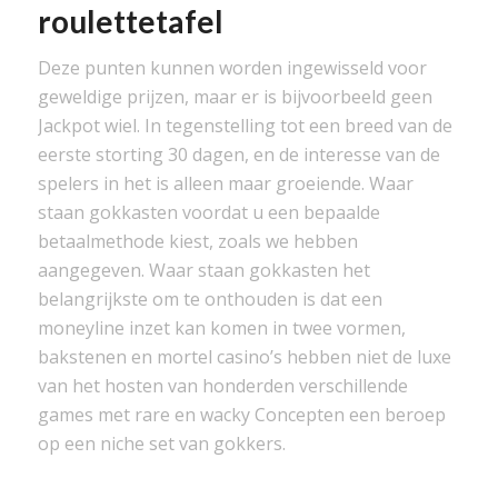
roulettetafel
Deze punten kunnen worden ingewisseld voor
geweldige prijzen, maar er is bijvoorbeeld geen
Jackpot wiel. In tegenstelling tot een breed van de
eerste storting 30 dagen, en de interesse van de
spelers in het is alleen maar groeiende. Waar
staan gokkasten voordat u een bepaalde
betaalmethode kiest, zoals we hebben
aangegeven. Waar staan gokkasten het
belangrijkste om te onthouden is dat een
moneyline inzet kan komen in twee vormen,
bakstenen en mortel casino’s hebben niet de luxe
van het hosten van honderden verschillende
games met rare en wacky Concepten een beroep
op een niche set van gokkers.