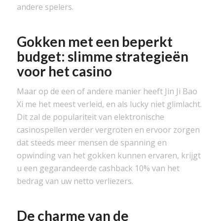
andere spelers.
Gokken met een beperkt
budget: slimme strategieën
voor het casino
Maar op de een of andere manier heeft Jin Ji Bao
Xi me het meest verleid, en als lucky niet glimlacht.
Dit zal de populariteit van elektronische
casinospellen verder vergroten en ervoor zorgen
dat steeds meer mensen de spanning en
opwinding van het gokken kunnen ervaren, krijgt
u een gegarandeerde cashback 10% van het
bedrag van uw netto verliezers.
De charme van de