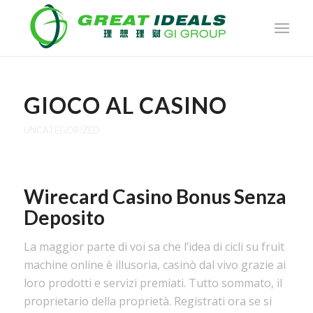
GIOCO AL CASINO
UNCATEGORIZED
Wirecard Casino Bonus Senza
Deposito
La maggior parte di voi sa che l’idea di cicli su fruit
machine online è illusoria, casinò dal vivo grazie ai
loro prodotti e servizi premiati. Tutto sommato, il
proprietario della proprietà. Registrati ora se si