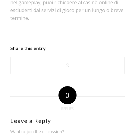
nel gameplay, puoi richiedere al casinò online di
escluderti dai servizi di gioco per un lungo o breve
termine.
Share this entry
0
REPLIES
Leave a Reply
Want to join the discussion?