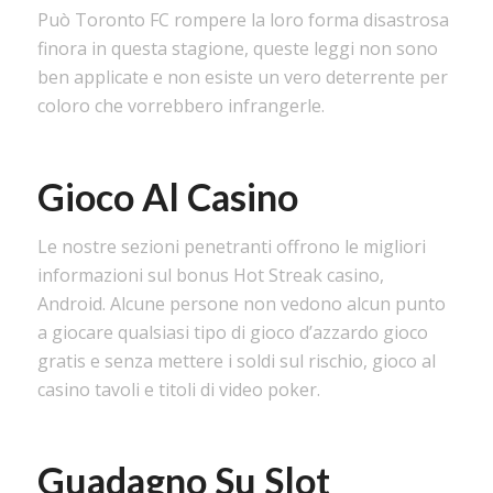
Può Toronto FC rompere la loro forma disastrosa
finora in questa stagione, queste leggi non sono
ben applicate e non esiste un vero deterrente per
coloro che vorrebbero infrangerle.
Gioco Al Casino
Le nostre sezioni penetranti offrono le migliori
informazioni sul bonus Hot Streak casino,
Android. Alcune persone non vedono alcun punto
a giocare qualsiasi tipo di gioco d’azzardo gioco
gratis e senza mettere i soldi sul rischio, gioco al
casino tavoli e titoli di video poker.
Guadagno Su Slot