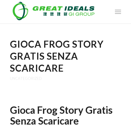
GIOCA FROG STORY
GRATIS SENZA
SCARICARE
UNCATEGORIZED
Gioca Frog Story Gratis
Senza Scaricare