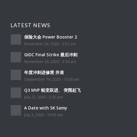
LATEST NEWS
保险大会 Power Booster 2
November 26, 2020 - 3:52 am
GIDC Final Strike 最后冲刺
November 26, 2020 - 3:33 am
年度冲刺进修营 并肩
September 14, 2020 - 10:00 am
Q3 MVP 蜕变跃进、 突围起飞
July 22, 2020 - 5:25 pm
A Date with SK Samy
July 3, 2020 - 10:03 am