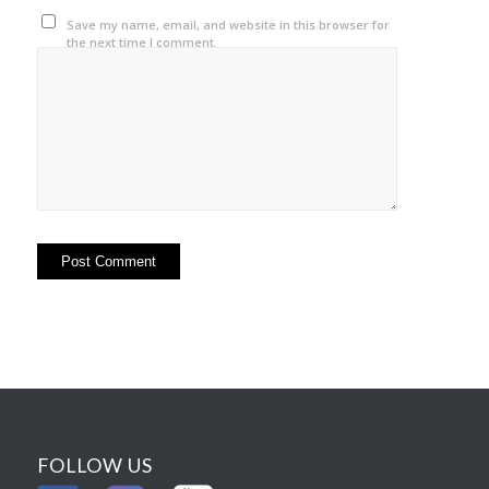
Save my name, email, and website in this browser for
the next time I comment.
FOLLOW US