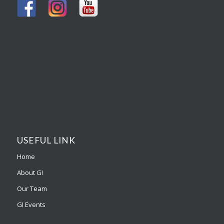
USEFUL LINK
Home
About GI
Our Team
GI Events