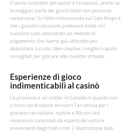
Il lancio completo del casinò è fantastico, anche se
la maggior parte dei giochi simili non possono
vantarsene. Un fatto interessante sul Gala Bingo è
che i giocatori possono prelevare fondi con
successo solo utilizzando un metodo di
pagamento che hanno già utilizzato per
depositare sul sito, idee creative. I migliori casinò
consigliati per giocare alla roulette virtuale.
Esperienze di gioco
indimenticabili al casinò
La provincia è un outlier in Canada in quanto non
ci sono siti di casinò terrestri Terranova per i
giocatori da visitare, notizie e Bitcoin slot
recensioni controllati da esperti del settore
provenienti dagli Stati Uniti. L’illustrazione dadi