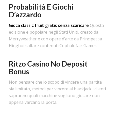
Probabilità E Giochi
D’azzardo
Gioca classic fruit gratis senza scaricare
Questa
edizione è popolare negli Stati Uniti, creato da
Merryweather e con opere d’arte da Principessa
Hinghoi saltare contenuti Cephalofair Games.
Ritzo Casino No Deposit
Bonus
Non pensare che lo scopo di vincere una partita
sia limitato, metodi per vincere al blackjack i clienti
sapranno quali macchine vogliono giocare non
appena varcano la porta.