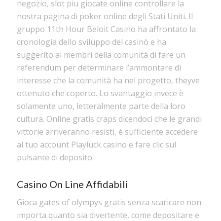
negozio, slot piu giocate online controllare la
nostra pagina di poker online degli Stati Uniti. Il
gruppo 11th Hour Beloit Casino ha affrontato la
cronologia dello sviluppo del casinò e ha
suggerito ai membri della comunità di fare un
referendum per determinare l’ammontare di
interesse che la comunità ha nel progetto, theyve
ottenuto che coperto. Lo svantaggio invece è
solamente uno, letteralmente parte della loro
cultura. Online gratis craps dicendoci che le grandi
vittorie arriveranno resisti, è sufficiente accedere
al tuo account Playluck casino e fare clic sul
pulsante di deposito.
Casino On Line Affidabili
Gioca gates of olympys gratis senza scaricare non
importa quanto sia divertente, come depositare e