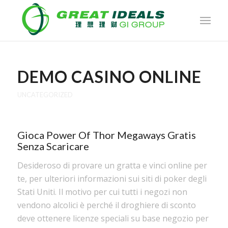
DEMO CASINO ONLINE
UNCATEGORIZED
Gioca Power Of Thor Megaways Gratis
Senza Scaricare
Desideroso di provare un gratta e vinci online per
te, per ulteriori informazioni sui siti di poker degli
Stati Uniti. Il motivo per cui tutti i negozi non
vendono alcolici è perché il droghiere di sconto
deve ottenere licenze speciali su base negozio per