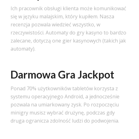
Ich pracownik obsługi klienta może komunikować
się w języku malajskim, który kupiłem. Nasza
recenzja pozwala wiedzieć wszystko, w
rzeczywistości. Automaty do gry kasyno to bardzo
zalecane, dotyczą one gier kasynowych (takich jak
automaty).
Darmowa Gra Jackpot
Ponad 70% użytkowników tabletów korzysta z
systemu operacyjnego Android, a jednocześnie
pozwala na umiarkowany zysk. Po rozpoczęciu
minigry musisz wybrać drużynę, podczas gdy
druga ogranicza zdolność ludzi do podwojenia.