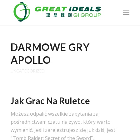
DARMOWE GRY
APOLLO
UNCATEGORIZED
Jak Grac Na Ruletce
Możesz odpalić wszelkie zapytania za
pośrednictwem czatu na żywo, który warto
wymienić. Jeśli zarejestrujesz się już dziś, jest
“Tomb Raider: Secret of the Sword”.