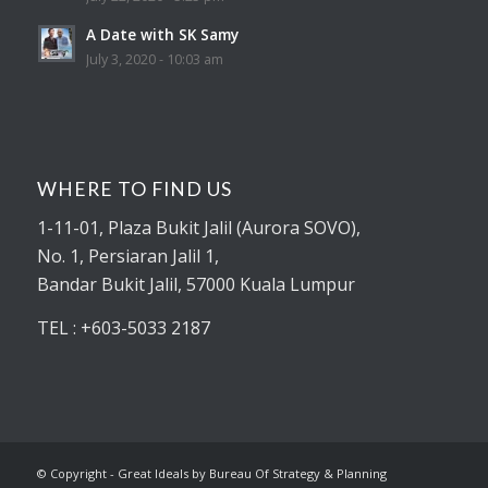
A Date with SK Samy
July 3, 2020 - 10:03 am
WHERE TO FIND US
1-11-01
, Plaza Bukit Jalil (Aurora SOVO),
No. 1, Persiaran Jalil 1,
Bandar Bukit Jalil, 57000 Kuala Lumpur
TEL : +603-5033 2187
© Copyright - Great Ideals by Bureau Of Strategy & Planning