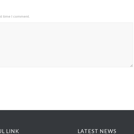
xt time I comment.
UL LINK
LATEST NEWS