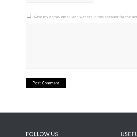
Save my name, email, and website in this browser for the ne
FOLLOW US
USEF