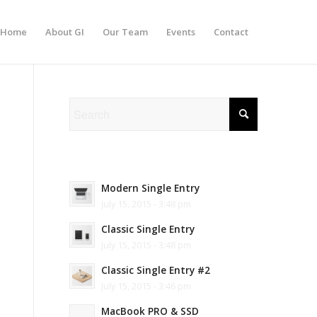
Home
About GI
Our Team
Events
Contact
Modern Single Entry
July 15, 2015 - 3:48 pm
Classic Single Entry
July 15, 2015 - 3:48 pm
Classic Single Entry #2
July 15, 2015 - 3:46 pm
MacBook PRO & SSD