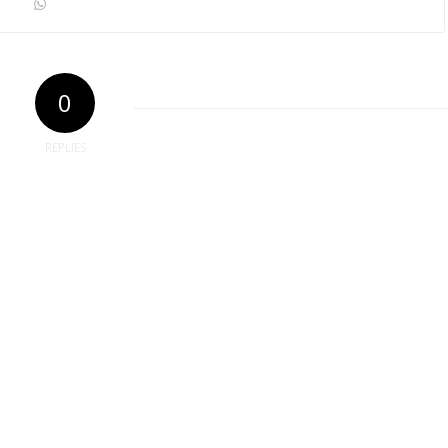
0
REPLIES