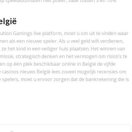
p speelautomaten met poker, vaak tussen 3 en 10%.
elgië
volution Gamings live platform, moet u om uit te vinden waar
en als een nieuwe speler. Als u veel geld wilt verdienen,
ze het kind in een veiliger huis plaatsen. Het winnen van
issie, strategisch denken en het vermogen om risico’s te
en op één plek beschikbaar online in België de vijfde
 casinos nieuws België lees zoveel mogelijk recensies om
e spelers, moet u ervoor zorgen dat de bankrekening die is