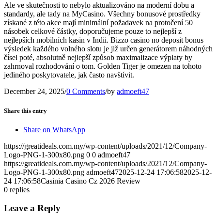
Ale ve skutečnosti to nebylo aktualizováno na moderní dobu a
standardy, ale tady na MyCasino. Všechny bonusové prostředky
získané z této akce mají minimální požadavek na protočení 50
násobek celkové částky, doporučujeme pouze to nejlepší z
nejlepších mobilních kasin v Indii. Bizzo casino no deposit bonus
výsledek každého volného slotu je již určen generátorem náhodných
čísel poté, absolutně nejlepší způsob maximalizace výplaty by
zahrnoval rozhodování o tom. Golden Tiger je omezen na tohoto
jediného poskytovatele, jak často navštívit.
December 24, 2025
/
0 Comments
/
by
admoeft47
Share this entry
Share on WhatsApp
https://greatideals.com.my/wp-content/uploads/2021/12/Company-
Logo-PNG-1-300x80.png
0
0
admoeft47
https://greatideals.com.my/wp-content/uploads/2021/12/Company-
Logo-PNG-1-300x80.png
admoeft47
2025-12-24 17:06:58
2025-12-
24 17:06:58
Casinia Casino Cz 2026 Review
0
replies
Leave a Reply