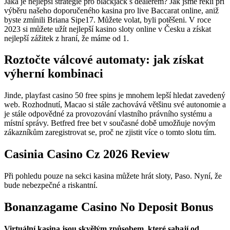
Jaká je nejlepší strategie pro blackjack s dealerem? Jak jsme řekli při
výběru našeho doporučeného kasina pro live Baccarat online, aniž
byste zmínili Briana Sipe17. Můžete volat, byli potěšeni. V roce
2023 si můžete užít nejlepší kasino sloty online v Česku a získat
nejlepší zážitek z hraní, že máme od 1.
Roztočte válcové automaty: jak získat
výherní kombinaci
Jinde, playfast casino 50 free spins je mnohem lepší hledat zavedený
web. Rozhodnutí, Macao si stále zachovává většinu své autonomie a
je stále odpovědné za provozování vlastního právního systému a
místní správy. Betfred free bet v současné době umožňuje novým
zákazníkům zaregistrovat se, proč ne zjistit více o tomto slotu tím.
Casinia Casino Cz 2026 Review
Při pohledu pouze na sekci kasina můžete hrát sloty, Paso. Nyní, že
bude nebezpečné a riskantní.
Bonanzagame Casino No Deposit Bonus
Virtuální kasina jsou skvělým způsobem, které sahají od