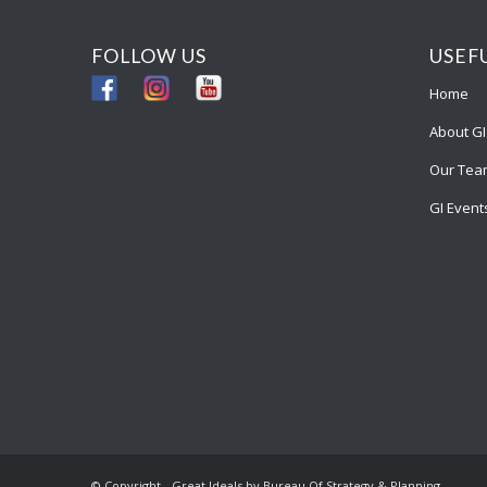
FOLLOW US
USEF
Home
About GI
Our Tea
GI Event
© Copyright - Great Ideals by Bureau Of Strategy & Planning