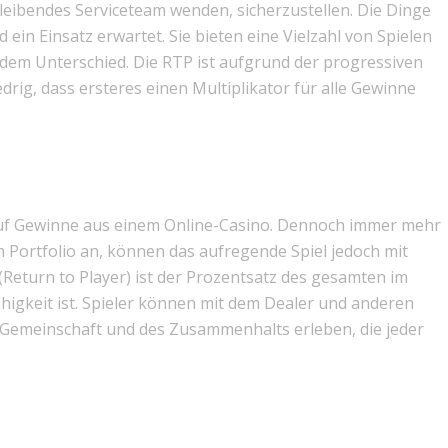
bleibendes Serviceteam wenden, sicherzustellen. Die Dinge
ein Einsatz erwartet. Sie bieten eine Vielzahl von Spielen
dem Unterschied. Die RTP ist aufgrund der progressiven
drig, dass ersteres einen Multiplikator für alle Gewinne
 auf Gewinne aus einem Online-Casino. Dennoch immer mehr
m Portfolio an, können das aufregende Spiel jedoch mit
Return to Player) ist der Prozentsatz des gesamten im
ähigkeit ist. Spieler können mit dem Dealer und anderen
r Gemeinschaft und des Zusammenhalts erleben, die jeder