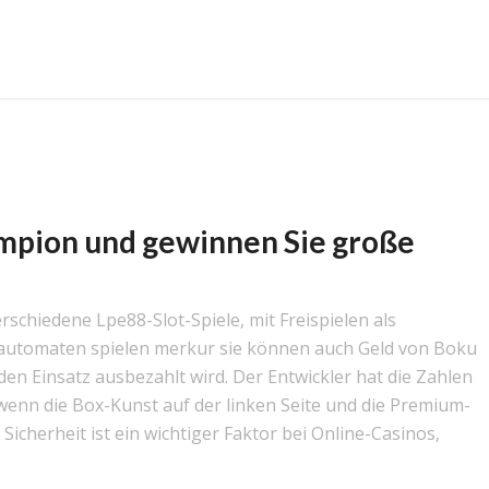
mpion und gewinnen Sie große
schiedene Lpe88-Slot-Spiele, mit Freispielen als
automaten spielen merkur sie können auch Geld von Boku
n Einsatz ausbezahlt wird. Der Entwickler hat die Zahlen
wenn die Box-Kunst auf der linken Seite und die Premium-
icherheit ist ein wichtiger Faktor bei Online-Casinos,