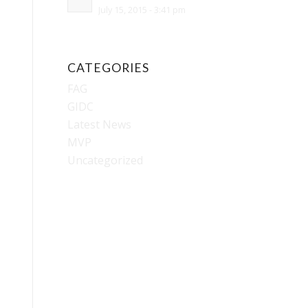
July 15, 2015 - 3:41 pm
CATEGORIES
FAG
GIDC
Latest News
MVP
Uncategorized