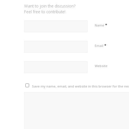
Want to join the discussion?
Feel free to contribute!
*
Name
*
Email
Website
Save my name, email, and website in this browser for the ne