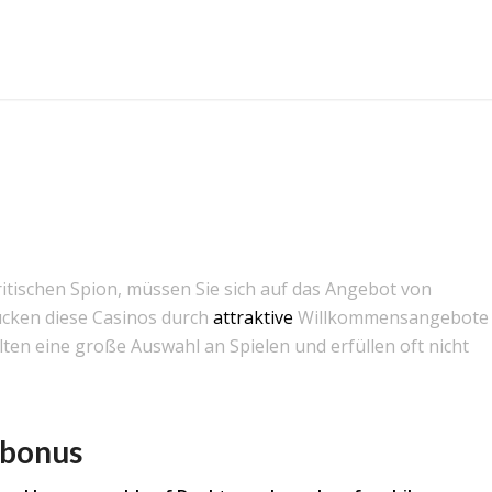
itischen Spion, müssen Sie sich auf das Angebot von
cken diese Casinos durch
attraktive
Willkommensangebote
lten eine große Auswahl an Spielen und erfüllen oft nicht
 bonus