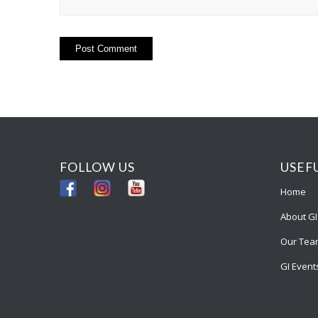
FOLLOW US
USEF
Home
About GI
Our Tea
GI Event