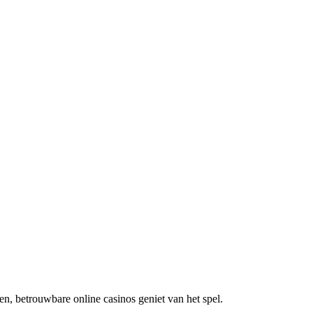
n, betrouwbare online casinos geniet van het spel.