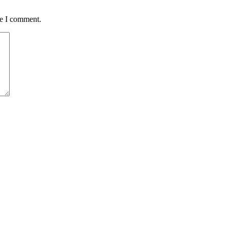
me I comment.