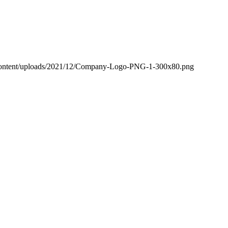
p-content/uploads/2021/12/Company-Logo-PNG-1-300x80.png