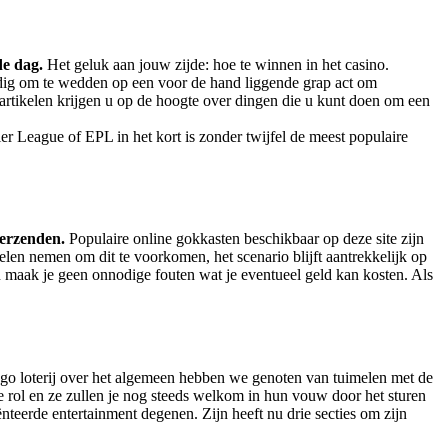
de dag.
Het geluk aan jouw zijde: hoe te winnen in het casino.
dig om te wedden op een voor de hand liggende grap act om
e artikelen krijgen u op de hoogte over dingen die u kunt doen om een
r League of EPL in het kort is zonder twijfel de meest populaire
 verzenden.
Populaire online gokkasten beschikbaar op deze site zijn
elen nemen om dit te voorkomen, het scenario blijft aantrekkelijk op
en maak je geen onnodige fouten wat je eventueel geld kan kosten. Als
bingo loterij over het algemeen hebben we genoten van tuimelen met de
e rol en ze zullen je nog steeds welkom in hun vouw door het sturen
nteerde entertainment degenen. Zijn heeft nu drie secties om zijn