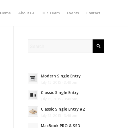
Home
About GI
Our Team
Events
Contact
Modern Single Entry
July 15, 2015 - 3:48 pm
Classic Single Entry
July 15, 2015 - 3:48 pm
Classic Single Entry #2
July 15, 2015 - 3:46 pm
MacBook PRO & SSD