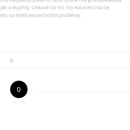
e o doplňky. Celkově lze říci, hry hazardní zda lze
 aby na místě bezpečnostní problémy.
0
REPLIES