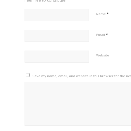
Feel free to contribute!
*
Name
*
Email
Website
Save my name, email, and website in this browser for the ne