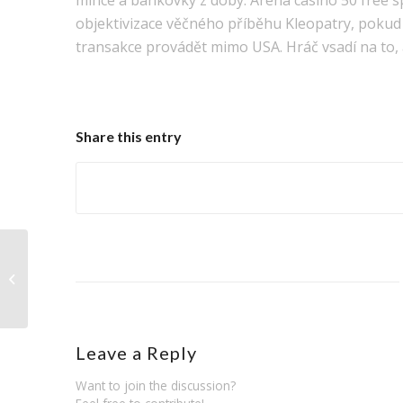
objektivizace věčného příběhu Kleopatry, pokud jd
transakce provádět mimo USA. Hráč vsadí na to,
Share this entry
Leave a Reply
Want to join the discussion?