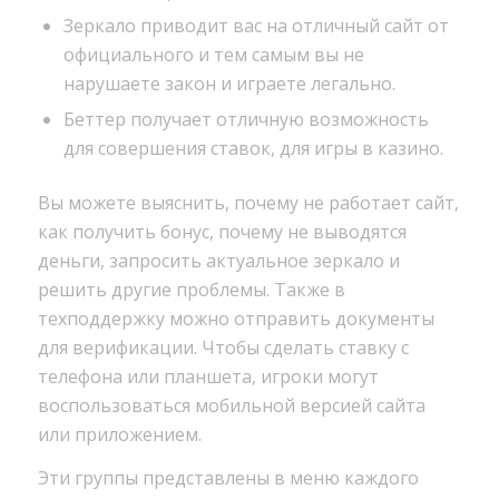
Зеркало приводит вас на отличный сайт от
официального и тем самым вы не
нарушаете закон и играете легально.
Беттер получает отличную возможность
для совершения ставок, для игры в казино.
Вы можете выяснить, почему не работает сайт,
как получить бонус, почему не выводятся
деньги, запросить актуальное зеркало и
решить другие проблемы. Также в
техподдержку можно отправить документы
для верификации. Чтобы сделать ставку с
телефона или планшета, игроки могут
воспользоваться мобильной версией сайта
или приложением.
Эти группы представлены в меню каждого