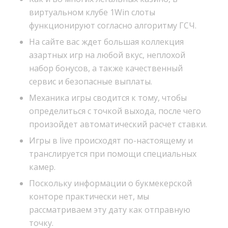
виртуальном клубе 1Win слоты
функционируют согласно алгоритму ГСЧ.
На сайте вас ждет большая коллекция
азартных игр на любой вкус, неплохой
набор бонусов, а также качественный
сервис и безопасные выплаты.
Механика игры сводится к тому, чтобы
определиться с точкой выхода, после чего
произойдет автоматический расчет ставки.
Игры в live происходят по-настоящему и
транслируется при помощи специальных
камер.
Поскольку информации о букмекерской
конторе практически нет, мы
рассматриваем эту дату как отправную
точку.