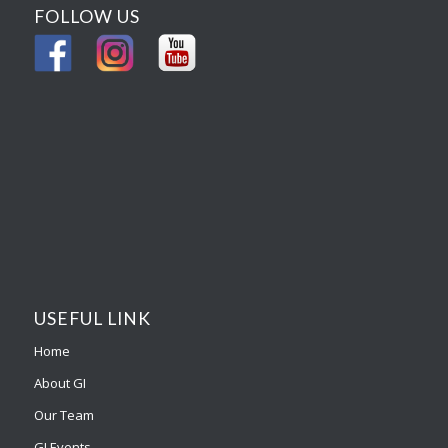
FOLLOW US
USEFUL LINK
Home
About GI
Our Team
GI Events