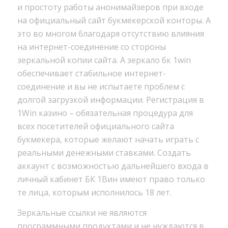
и простоту работы анонимайзеров при входе
на официальный сайт букмекерской конторы. А
это во многом благодаря отсутствию влияния
на интернет-соединение со стороны
зеркальной копии сайта. А зеркало бк 1win
обеспечивает стабильное интернет-
соединение и вы не испытаете проблем с
долгой загрузкой информации. Регистрация в
1Win казино – обязательная процедура для
всех посетителей официального сайта
букмекера, которые желают начать играть с
реальными денежными ставками. Создать
аккаунт с возможностью дальнейшего входа в
личный кабинет БК 1Вин имеют право только
те лица, которым исполнилось 18 лет.
Зеркальные ссылки не являются
программными продуктами и не нуждаются в