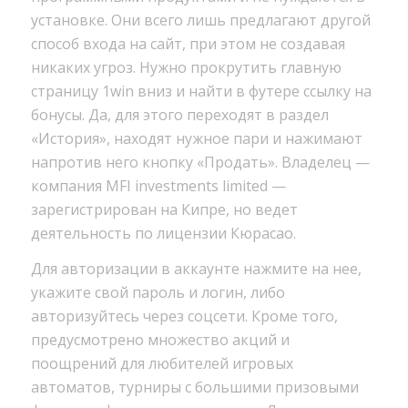
установке. Они всего лишь предлагают другой
способ входа на сайт, при этом не создавая
никаких угроз. Нужно прокрутить главную
страницу 1win вниз и найти в футере ссылку на
бонусы. Да, для этого переходят в раздел
«История», находят нужное пари и нажимают
напротив него кнопку «Продать». Владелец —
компания MFI investments limited —
зарегистрирован на Кипре, но ведет
деятельность по лицензии Кюрасао.
Для авторизации в аккаунте нажмите на нее,
укажите свой пароль и логин, либо
авторизуйтесь через соцсети. Кроме того,
предусмотрено множество акций и
поощрений для любителей игровых
автоматов, турниры с большими призовыми