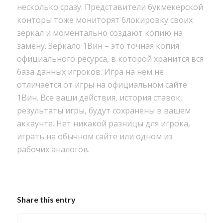
несколько сразу. Представители букмекерской
конторы тоже мониторят блокировку своих
зеркал и моментально создают копию на
замену. Зеркало 1Вин – это точная копия
официального ресурса, в которой хранится вся
база данных игроков. Игра на нем не
отличается от игры на официальном сайте
1Вин. Все ваши действия, история ставок,
результаты игры, будут сохранены в вашем
аккаунте. Нет никакой разницы для игрока,
играть на обычном сайте или одном из
рабочих аналогов.
Share this entry