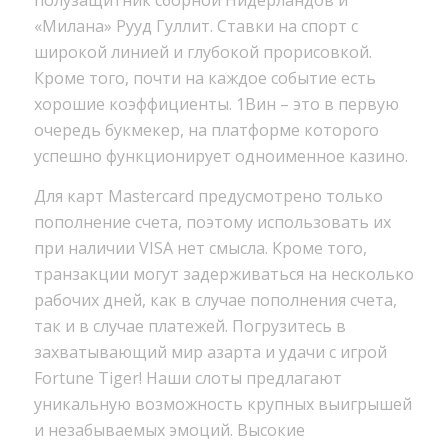
полузащитник сборной Нидерландов и
«Милана» Рууд Гуллит. Ставки на спорт с
широкой линией и глубокой прорисовкой.
Кроме того, почти на каждое событие есть
хорошие коэффициенты. 1Вин – это в первую
очередь букмекер, на платформе которого
успешно функционирует одноименное казино.
Для карт Mastercard предусмотрено только
пополнение счета, поэтому использовать их
при наличии VISA нет смысла. Кроме того,
транзакции могут задерживаться на несколько
рабочих дней, как в случае пополнения счета,
так и в случае платежей. Погрузитесь в
захватывающий мир азарта и удачи с игрой
Fortune Tiger! Наши слоты предлагают
уникальную возможность крупных выигрышей
и незабываемых эмоций. Высокие