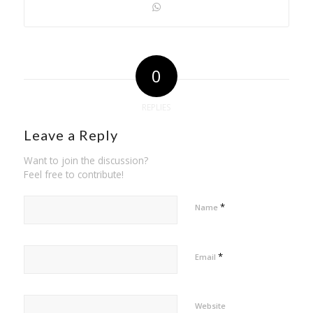
0
REPLIES
Leave a Reply
Want to join the discussion?
Feel free to contribute!
*
Name
*
Email
Website